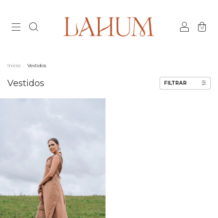
0
Início
.
Vestidos
Vestidos
FILTRAR