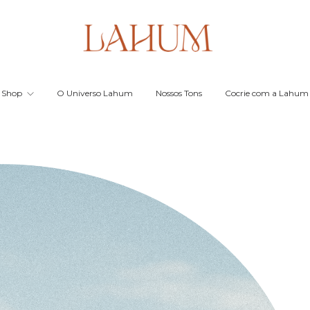
Shop
O Universo Lahum
Nossos Tons
Cocrie com a Lahum