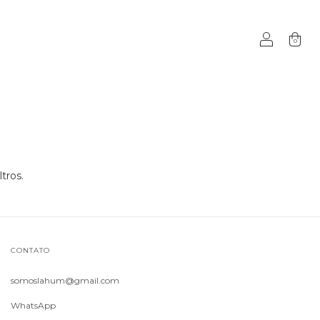
0
tros.
CONTATO
somoslahum@gmail.com
WhatsApp