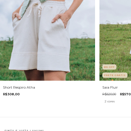
8
%
OFF
FRETE GRÁTIS
Saia Fluir
Short Respiro Atha
R$620,00
R$570
R$308,00
2 cores
SINTA E VISTA LAHUM!