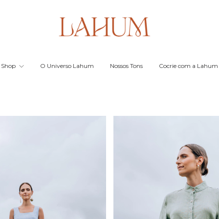
Shop
O Universo Lahum
Nossos Tons
Cocrie com a Lahum